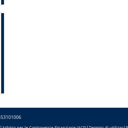
5553101006
Arbitro per le Controversie Finanziarie (ACF)
Termini di utilizzo
P