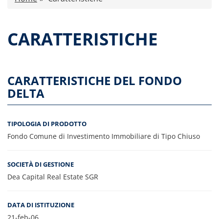
Comunicati stampa
Dati storici performance
CARATTERISTICHE
Proventi distribuiti
Documenti di offerta
Relazioni di gestione e Resoconti intermedi
CARATTERISTICHE DEL FONDO
Governance
DELTA
Contatti
Tutti i documenti
TIPOLOGIA DI PRODOTTO
Fondo Comune di Investimento Immobiliare di Tipo Chiuso
SOCIETÀ DI GESTIONE
Dea Capital Real Estate SGR
DATA DI ISTITUZIONE
21-feb-06