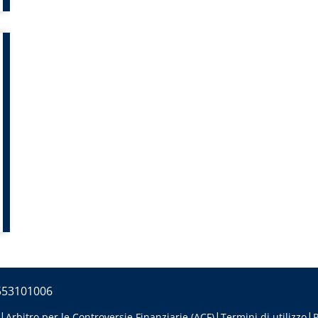
5553101006
Arbitro per le Controversie Finanziarie (ACF)
Termini di utilizzo
P