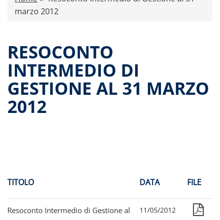
Comunicati stampa
marzo 2012
Dati storici performance
Proventi distribuiti
RESOCONTO
Documenti di offerta
INTERMEDIO DI
Relazioni di gestione e Resoconti intermedi
GESTIONE AL 31 MARZO
Governance
Contatti
2012
Tutti i documenti
TITOLO
DATA
FILE
Resoconto Intermedio di Gestione al
11/05/2012