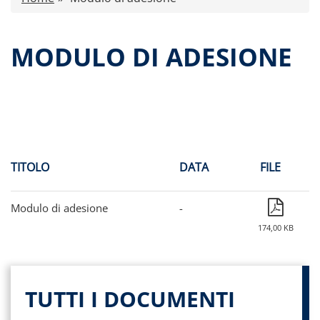
Comunicati stampa
Dati storici performance
MODULO DI ADESIONE
Proventi distribuiti
Documenti di offerta
Relazioni di gestione e Resoconti intermedi
Governance
Contatti
Tutti i documenti
TITOLO
DATA
FILE
Modulo di adesione
-
174,00 KB
TUTTI I DOCUMENTI