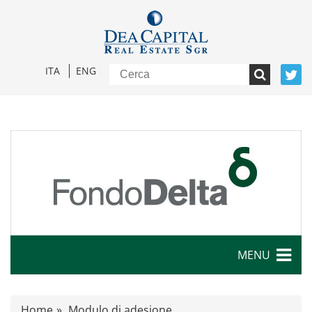
ITA
ENG
MENU
Caratteristiche
Home
Modulo di adesione