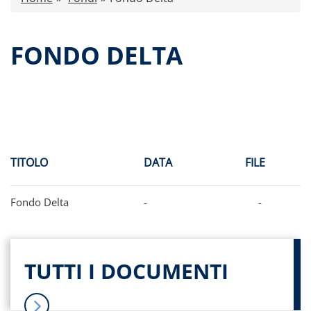
Comunicati stampa
Dati storici performance
FONDO DELTA
Proventi distribuiti
Documenti di offerta
Relazioni di gestione e Resoconti intermedi
Governance
Contatti
Tutti i documenti
TITOLO
DATA
FILE
Fondo Delta
-
-
TUTTI I DOCUMENTI