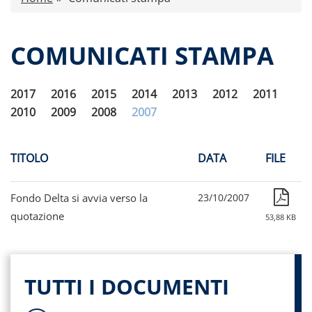
Comunicati stampa
Calendario eventi
COMUNICATI STAMPA
Dati storici performance
Proventi distribuiti
2017
2016
2015
2014
2013
2012
2011
Documenti di offerta
2010
2009
2008
2007
Relazioni di gestione e Resoconti intermedi
Governance
Contatti
TITOLO
DATA
FILE
Tutti i documenti
Fondo Delta si avvia verso la
23/10/2007
quotazione
53,88 KB
TUTTI I DOCUMENTI