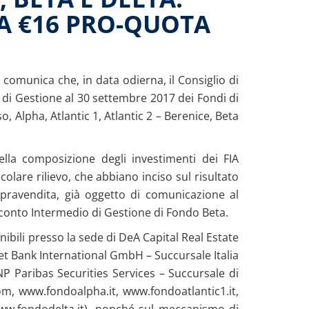
A €16 PRO-QUOTA
comunica che, in data odierna, il Consiglio di
di Gestione al 30 settembre 2017 dei Fondi di
o, Alpha, Atlantic 1, Atlantic 2 – Berenice, Beta
ella composizione degli investimenti dei FIA
icolare rilievo, che abbiano inciso sul risultato
pravendita, già oggetto di comunicazione al
oconto Intermedio di Gestione di Fondo Beta.
ibili presso la sede di DeA Capital Real Estate
reet Bank International GmbH – Succursale Italia
BNP Paribas Securities Services – Succursale di
com, www.fondoalpha.it, www.fondoatlantic1.it,
www.fondodelta.it), nonché sul meccanismo di