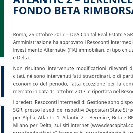
FONDO BETA RIMBORS
Roma, 26 ottobre 2017 – DeA Capital Real Estate SGR 
Amministrazione ha approvato i Resoconti Intermedi 
Investimento Alternativi (FIA) immobiliari, di tipo chius
e Delta.
Non risultano intervenute modificazioni rilevanti d
citati, né sono intervenuti fatti straordinari, o di part
economico del periodo, fatta eccezione per la com
mercato in data 11 ottobre 2017, e riportata nel Res
I predetti Resoconti Intermedi di Gestione sono dispon
SGR, presso le sedi dei rispettivi Depositari State St
per Alpha, Atlantic 1, Atlantic 2 – Berenice, Beta e 
Milano per Delta, sui siti internet (www.deacapital.
www.fondoatlantic2-berenice.it, www.fondobeta.it, 