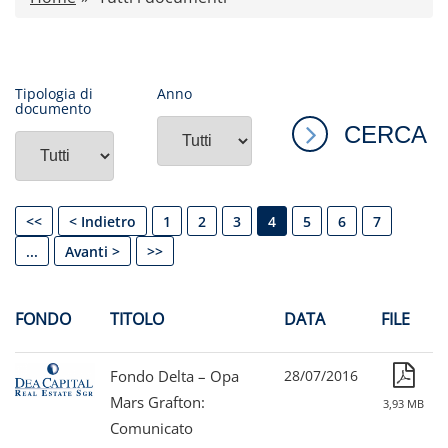
Comunicati stampa
Dati storici performance
Proventi distribuiti
Tipologia di
Anno
documento
Documenti di offerta
Relazioni di gestione e Resoconti intermedi
Governance
Contatti
<<
< Indietro
1
2
3
4
5
6
7
Tutti i documenti
...
Avanti >
>>
FONDO
TITOLO
DATA
FILE
Fondo Delta – Opa
28/07/2016
Mars Grafton:
3,93 MB
Comunicato