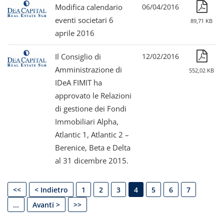
Modifica calendario
06/04/2016
eventi societari 6
89,71 KB
aprile 2016
Il Consiglio di
12/02/2016
Amministrazione di
552,02 KB
IDeA FIMIT ha
approvato le Relazioni
di gestione dei Fondi
Immobiliari Alpha,
Atlantic 1, Atlantic 2 –
Berenice, Beta e Delta
al 31 dicembre 2015.
<<
< Indietro
1
2
3
4
5
6
7
...
Avanti >
>>